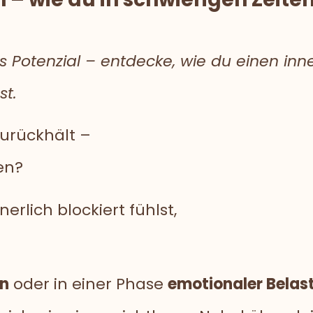
as Potenzial – entdecke, wie du einen i
st.
zurückhält –
en?
erlich blockiert fühlst,
en
oder in einer Phase
emotionaler Belas