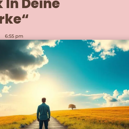
 In Deine
ärke“
6:55 pm